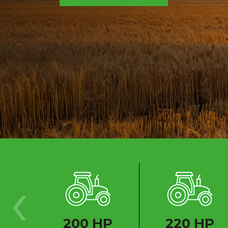
‹
200 HP
220 HP