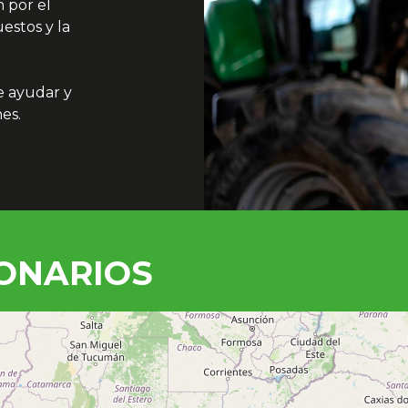
n por el
uestos y la
e ayudar y
es.
IONARIOS