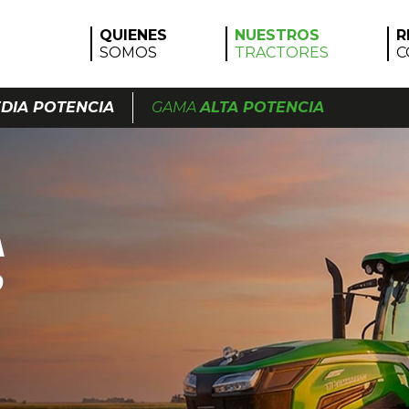
QUIENES
NUESTROS
R
SOMOS
TRACTORES
C
DIA POTENCIA
GAMA
ALTA POTENCIA
A
P