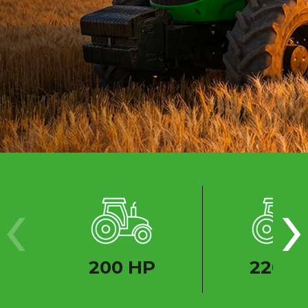
‹
›
200 HP
220 H