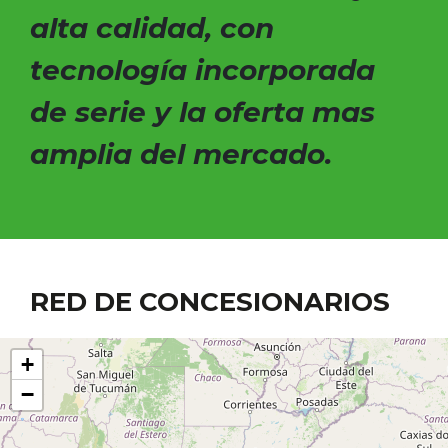
alta calidad, con
tecnología incorporada
de serie y la oferta mas
amplia del mercado.
RED DE CONCESIONARIOS
+
−